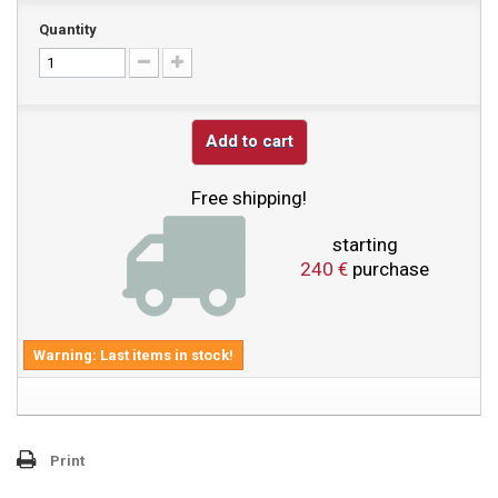
Quantity
Add to cart
Free shipping!
starting
240 €
purchase
Warning: Last items in stock!
Print