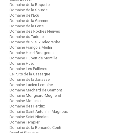
Domaine de la Roquete
Domaine de la Sourde
Domaine de l'Ecu
Domaine de la Garenne
Domaine de la Ferte
Domaine des Roches Neuves
Domaine du Tariquet
Domaine du Vieux Telegraphe
Domaine François Merlin
Domaine Henri Bourgeois
Domaine Hubert de Montille
Domaine Huet
Domaine Les Pallieres
Le Puits de la Cassagne
Domaine de la Janasse
Domaine Lucien Lemoine
Domaine Machard de Gramont
Domaine Mongeard-Mugneret
Domaine Moulinier
Domaine des Perdrix
Domaine Saint Antonin - Magnoux
Domaine Saint Nicolas
Domaine Tempier
Domaine de la Romanée Conti
Duval et Blanchet