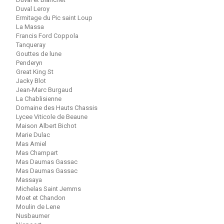
Duval Leroy
Ermitage du Pic saint Loup
La Massa
Francis Ford Coppola
Tanqueray
Gouttes de lune
Penderyn
Great King St
Jacky Blot
Jean-Marc Burgaud
La Chablisienne
Domaine des Hauts Chassis
Lycee Viticole de Beaune
Maison Albert Bichot
Marie Dulac
Mas Amiel
Mas Champart
Mas Daumas Gassac
Mas Daumas Gassac
Massaya
Michelas Saint Jemms
Moet et Chandon
Moulin de Lene
Nusbaumer