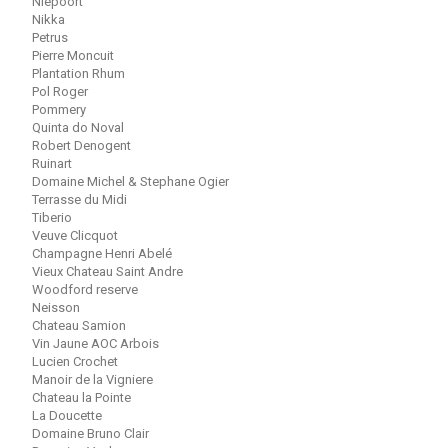
Niepoort
Nikka
Petrus
Pierre Moncuit
Plantation Rhum
Pol Roger
Pommery
Quinta do Noval
Robert Denogent
Ruinart
Domaine Michel & Stephane Ogier
Terrasse du Midi
Tiberio
Veuve Clicquot
Champagne Henri Abelé
Vieux Chateau Saint Andre
Woodford reserve
Neisson
Chateau Samion
Vin Jaune AOC Arbois
Lucien Crochet
Manoir de la Vigniere
Chateau la Pointe
La Doucette
Domaine Bruno Clair