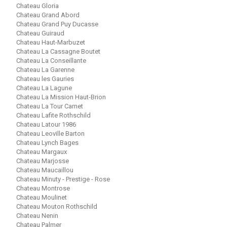
Chateau Gloria
Chateau Grand Abord
Chateau Grand Puy Ducasse
Chateau Guiraud
Chateau Haut-Marbuzet
Chateau La Cassagne Boutet
Chateau La Conseillante
Chateau La Garenne
Chateau les Gauries
Chateau La Lagune
Chateau La Mission Haut-Brion
Chateau La Tour Carnet
Chateau Lafite Rothschild
Chateau Latour 1986
Chateau Leoville Barton
Chateau Lynch Bages
Chateau Margaux
Chateau Marjosse
Chateau Maucaillou
Chateau Minuty - Prestige - Rose
Chateau Montrose
Chateau Moulinet
Chateau Mouton Rothschild
Chateau Nenin
Chateau Palmer