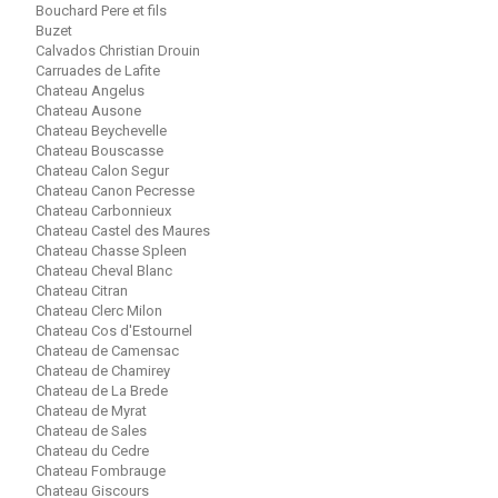
Bouchard Pere et fils
Buzet
Calvados Christian Drouin
Carruades de Lafite
Chateau Angelus
Chateau Ausone
Chateau Beychevelle
Chateau Bouscasse
Chateau Calon Segur
Chateau Canon Pecresse
Chateau Carbonnieux
Chateau Castel des Maures
Chateau Chasse Spleen
Chateau Cheval Blanc
Chateau Citran
Chateau Clerc Milon
Chateau Cos d'Estournel
Chateau de Camensac
Chateau de Chamirey
Chateau de La Brede
Chateau de Myrat
Chateau de Sales
Chateau du Cedre
Chateau Fombrauge
Chateau Giscours