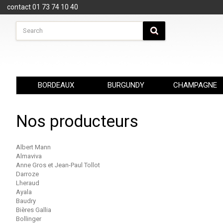
Cookies management panel
contact 01 73 74 10 40
BORDEAUX
BURGUNDY
CHAMPAGNE
Nos producteurs
Albert Mann
Almaviva
Anne Gros et Jean-Paul Tollot
Darroze
Lheraud
Ayala
Baudry
Bières Gallia
Bollinger