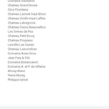
Domaine Vacheron
Chateau Grand Boise
Clos Floridene
Chateau Larrivet Haut-Brion
Chateau Smith-Haut-Lafitte
Chateau Labegorce
Chateau Ducru-Beaucaillou
Les Ormes de Pez
Chateau Petit Bocq
Chateau Poujeaux
Leoville Las Cases
Chateau Lascombes
Domaine Anne Gros
Jean Fery & Fils
Domaine Besancenot
Domaine A. et P. de Villaine
Morey-Blanc
Pierre Morey
Philippe Gimel