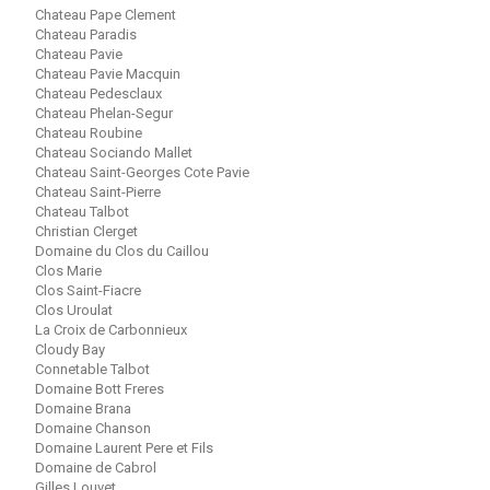
Chateau Pape Clement
Chateau Paradis
Chateau Pavie
Chateau Pavie Macquin
Chateau Pedesclaux
Chateau Phelan-Segur
Chateau Roubine
Chateau Sociando Mallet
Chateau Saint-Georges Cote Pavie
Chateau Saint-Pierre
Chateau Talbot
Christian Clerget
Domaine du Clos du Caillou
Clos Marie
Clos Saint-Fiacre
Clos Uroulat
La Croix de Carbonnieux
Cloudy Bay
Connetable Talbot
Domaine Bott Freres
Domaine Brana
Domaine Chanson
Domaine Laurent Pere et Fils
Domaine de Cabrol
Gilles Louvet