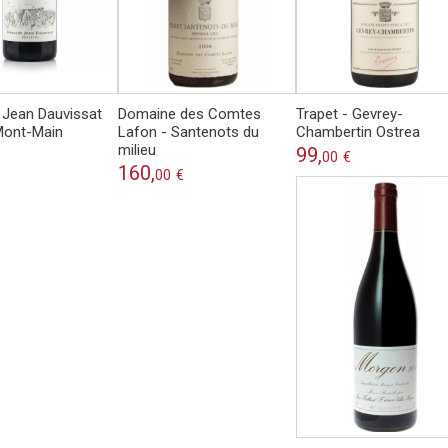
Jean Dauvissat
Domaine des Comtes
Trapet - Gevrey-
Mont-Main
Lafon - Santenots du
Chambertin Ostrea
e
milieu
99,
00
€
160,
00
€