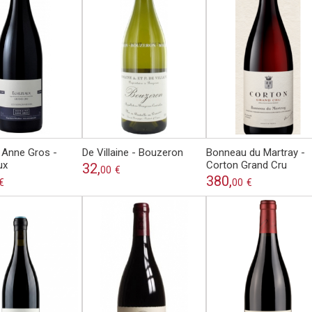
Anne Gros -
De Villaine - Bouzeron
Bonneau du Martray -
ux
Corton Grand Cru
32,
00
€
380,
€
00
€