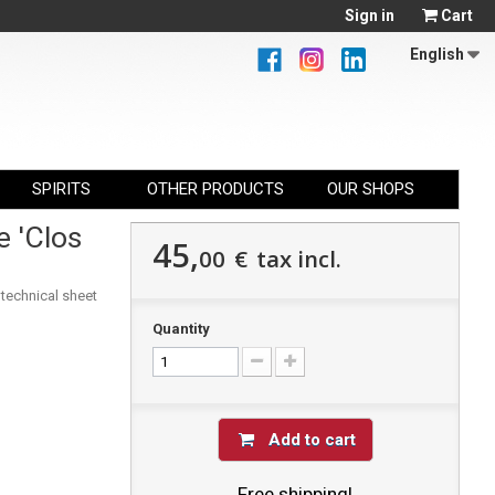
Sign in
Cart
English
SPIRITS
OTHER PRODUCTS
OUR SHOPS
e 'Clos
45,
00
€
tax incl.
 technical sheet
Quantity
Add to cart
Free shipping!