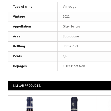
Type of wine
Vin rouge
Vintage
2022
Appellation
Givry 1er cru
Area
Bourgogne
Bottling
Bottle 75cl
Poids
1,5
Cépages
100% Pinot Noir
SIMILAR PRODUCTS: