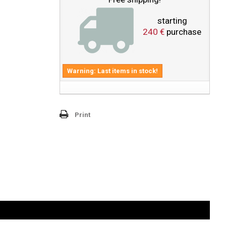
starting
240 €
purchase
Warning: Last items in stock!
Print