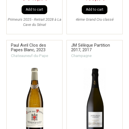
Add to cart
Add to cart
Primeurs 2025 - Retrait 2028 à La
4ème Grand Cru classé
Cave du Sénat
Paul Avril Clos des
JM Sélèque Partition
Papes Blanc,
2023
2017,
2017
Chateauneuf-du-Pape
Champagne