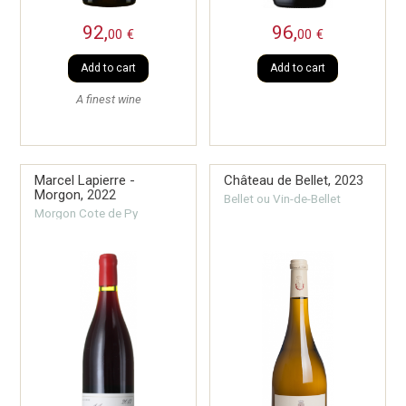
92,
96,
00
€
00
€
Add to cart
Add to cart
A finest wine
Marcel Lapierre -
Château de Bellet,
2023
Morgon,
2022
Bellet ou Vin-de-Bellet
Morgon Cote de Py