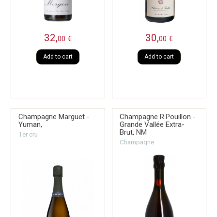
32,
30,
00
€
00
€
Add to cart
Add to cart
Champagne Marguet -
Champagne R.Pouillon -
Yuman,
Grande Vallée Extra-
Brut,
NM
1er cru
Champagne