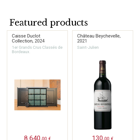
Featured products
Caisse Duclot
Château Beychevelle,
Collection,
2024
2021
1er Grands Crus Classés de
Saint-Julien
Bordeaux.
8 640,
130,
00
€
00
€