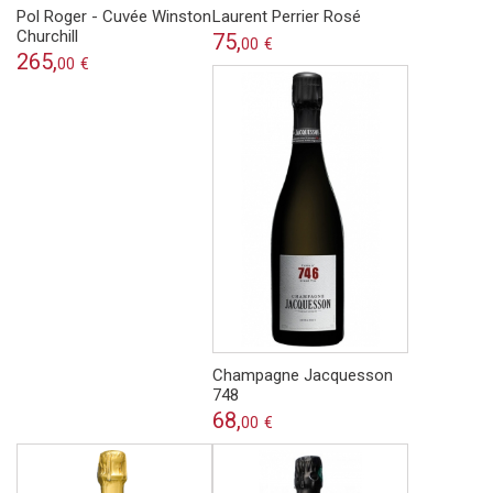
Pol Roger - Cuvée Winston
Laurent Perrier Rosé
Churchill
75,
00
€
265,
00
€
Champagne Jacquesson
748
68,
00
€