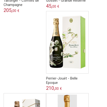
Taittinger - Comtes de
Gosset - Grande Réserve
Champagne
45,
00
€
205,
00
€
Perrier-Jouët - Belle
Epoque
210,
00
€