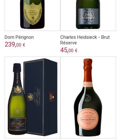
Dom Pérignon
Charles Heidsieck - Brut
Réserve
239,
00
€
45,
00
€