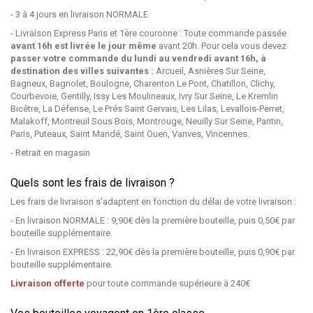
- 3 à 4 jours en livraison NORMALE
- Livraison Express Paris et 1ère couronne : Toute commande passée
avant 16h est livrée le jour même
avant 20h. Pour cela vous devez
passer votre commande du lundi au vendredi avant 16h,
à
destination des villes suivantes :
Arcueil, Asnières Sur Seine,
Bagneux, Bagnolet, Boulogne, Charenton Le Pont, Chatillon, Clichy,
Courbevoie, Gentilly, Issy Les Moulineaux, Ivry Sur Seine, Le Kremlin
Bicêtre, La Défense, Le Prés Saint Gervais, Les Lilas, Levallois-Perret,
Malakoff, Montreuil Sous Bois, Montrouge, Neuilly Sur Seine, Pantin,
Paris, Puteaux, Saint Mandé, Saint Ouen, Vanves, Vincennes.
- Retrait en magasin
Quels sont les frais de livraison ?
Les frais de livraison s’adaptent en fonction du délai de votre livraison :
- En livraison NORMALE : 9,90€ dès la première bouteille, puis 0,50€ par
bouteille supplémentaire.
- En livraison EXPRESS : 22,90€ dès la première bouteille, puis 0,90€ par
bouteille supplémentaire.
Livraison offerte
pour toute commande supérieure à 240€