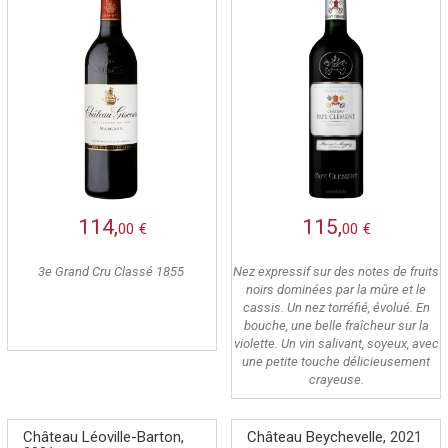
114,
115,
00
€
00
€
3e Grand Cru Classé 1855
Nez expressif sur des notes de fruits
noirs dominées par la mûre et le
cassis. Un nez torréfié, évolué. En
bouche, une belle fraîcheur sur la
violette. Un vin salivant, soyeux, avec
une petite touche délicieusement
crayeuse.
Château Léoville-Barton,
Château Beychevelle,
2021