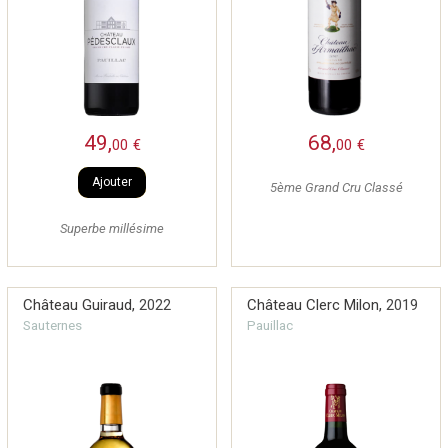
49,
68,
00
€
00
€
Ajouter
5ème Grand Cru Classé
Superbe millésime
Château Guiraud,
2022
Château Clerc Milon,
2019
Sauternes
Pauillac