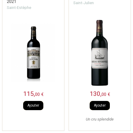
2021
Saint-Julien
Saint-Estèphe
115,
130,
00
€
00
€
Ajouter
Ajouter
Un cru splendide