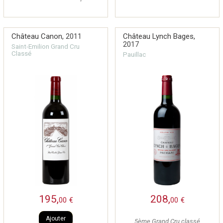
Château Canon,
2011
Château Lynch Bages,
2017
Saint-Emilion Grand Cru
Classé
Pauillac
195,
208,
00
€
00
€
Ajouter
5ème Grand Cru classé