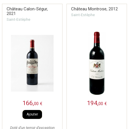
Château Calon-Ségur,
Château Montrose,
2012
2021
Saint-Estèphe
Saint-Estèphe
166,
194,
00
€
00
€
Ajouter
Doté d'un terroir d'exception