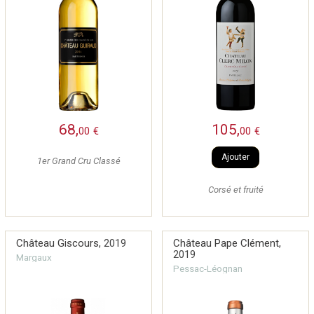
68,
105,
00
€
00
€
Ajouter
1er Grand Cru Classé
Corsé et fruité
Château Giscours,
2019
Château Pape Clément,
2019
Margaux
Pessac-Léognan