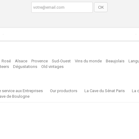
Rosé
Alsace
Provence
Sud-Ouest
Vins du monde
Beaujolais
Langu
Beers
Dégustations
Old vintages
e service aux Entreprises
Our productors
La Cave du Sénat Paris
La c
ave de Boulogne