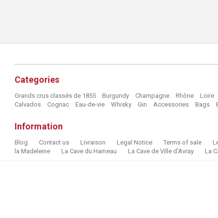
Categories
Grands crus classés de 1855
Burgundy
Champagne
Rhône
Loire
Calvados
Cognac
Eau-de-vie
Whisky
Gin
Accessories
Bags
Information
Blog
Contact us
Livraison
Legal Notice
Terms of sale
L
la Madeleine
La Cave du Hameau
La Cave de Ville d'Avray
La C