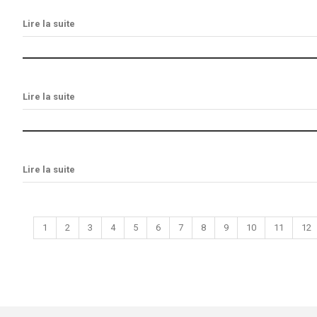
Lire la suite
Lire la suite
Lire la suite
1
2
3
4
5
6
7
8
9
10
11
12