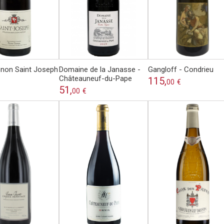
onon Saint Joseph
Domaine de la Janasse -
Gangloff - Condrieu
Châteauneuf-du-Pape
115,
00
€
51,
00
€