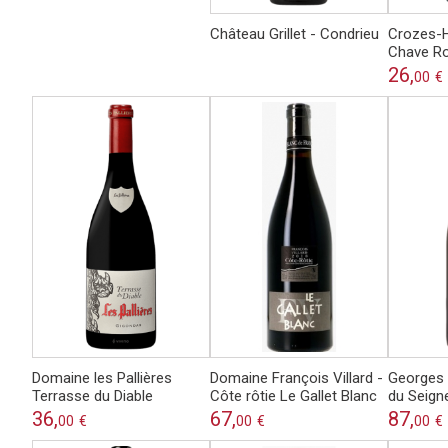
Château Grillet - Condrieu
Crozes-
Chave R
26,
00
€
Domaine les Pallières
Domaine François Villard -
Georges 
Terrasse du Diable
Côte rôtie Le Gallet Blanc
du Seign
36,
67,
87,
00
€
00
€
00
€