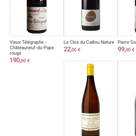
Vieux Télégraphe -
Le Clos du Caillou Nature
Pierre G
Châteauneuf-du-Pape
22,
99,
00
€
00
€
rouge
190,
00
€