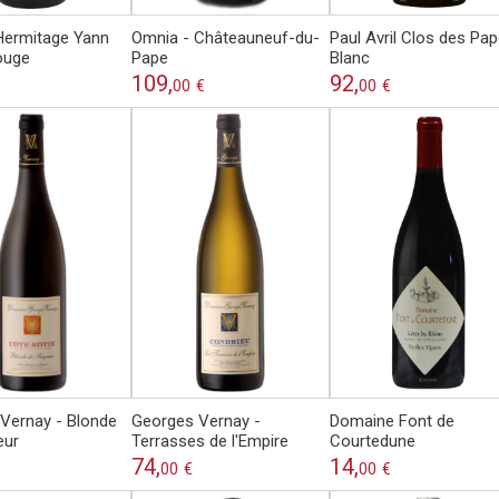
Hermitage Yann
Omnia - Châteauneuf-du-
Paul Avril Clos des Pa
ouge
Pape
Blanc
109,
92,
00
€
00
€
Vernay - Blonde
Georges Vernay -
Domaine Font de
eur
Terrasses de l'Empire
Courtedune
74,
14,
00
€
00
€