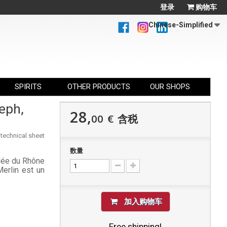
登录
购物车
Chinese-Simplified
SPIRITS
OTHER PRODUCTS
OUR SHOPS
eph,
28,
00
€
含税
 technical sheet
数量
llée du Rhône
erlin est un
加入购物车
Free shipping!