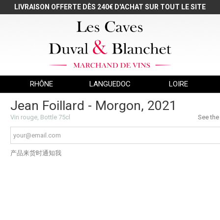
LIVRAISON OFFERTE DÈS 240€ D'ACHAT SUR TOUT LE SITE
RHÔNE
LANGUEDOC
LOIRE
Jean Foillard - Morgon, 2021
Vin rouge, Bottle 75cl
See the
产品来货时通知我