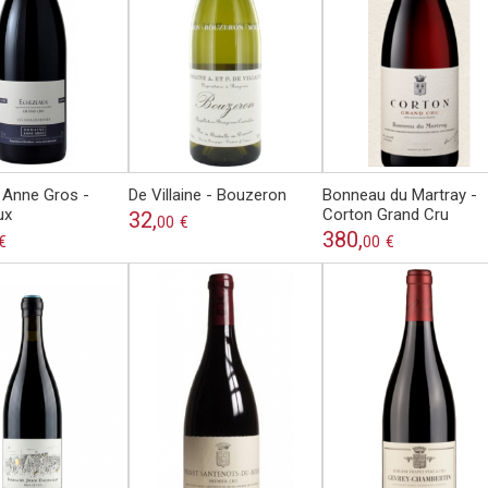
Anne Gros -
De Villaine - Bouzeron
Bonneau du Martray -
ux
Corton Grand Cru
32,
00
€
380,
€
00
€