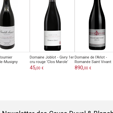
Roumier
Domaine Joblot - Givry 1er
Domaine de l'Arlot -
le-Musigny
cru rouge 'Clos Marole'
Romanée Saint Vivant
45,
890,
00
€
00
€